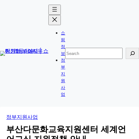
콘
Skip
텐
to
츠
content
로
쇼
바
핑
로
정
검
보
가
색
정
기
부
지
원
사
업
정부지원사업
부산다문화교육지원센터 세계언