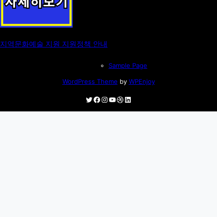
지역문화예술 지원 지원정책 안내
Sample Page
WordPress Theme
by
WPEnjoy
Twitter
Facebook
Instagram
YouTube
Dribbble
LinkedIn