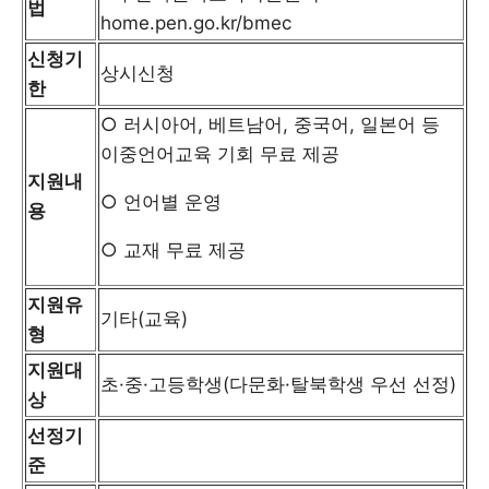
법
home.pen.go.kr/bmec
신청기
상시신청
한
○ 러시아어, 베트남어, 중국어, 일본어 등
이중언어교육 기회 무료 제공
지원내
○ 언어별 운영
용
○ 교재 무료 제공
지원유
기타(교육)
형
지원대
초·중·고등학생(다문화·탈북학생 우선 선정)
상
선정기
준