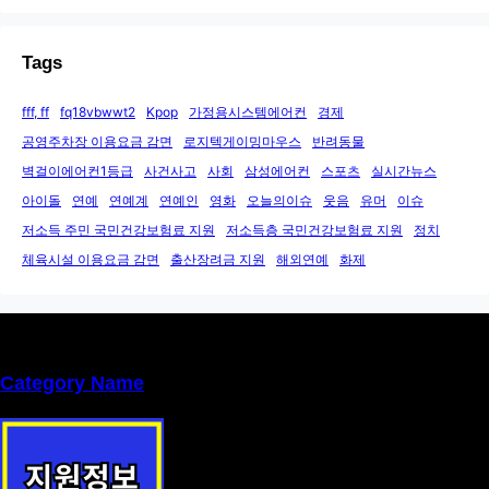
Tags
fff, ff
fq18vbwwt2
Kpop
가정용시스템에어컨
경제
공영주차장 이용요금 감면
로지텍게이밍마우스
반려동물
벽걸이에어컨1등급
사건사고
사회
삼성에어컨
스포츠
실시간뉴스
아이돌
연예
연예계
연예인
영화
오늘의이슈
웃음
유머
이슈
저소득 주민 국민건강보험료 지원
저소득층 국민건강보험료 지원
정치
체육시설 이용요금 감면
출산장려금 지원
해외연예
화제
Category Name