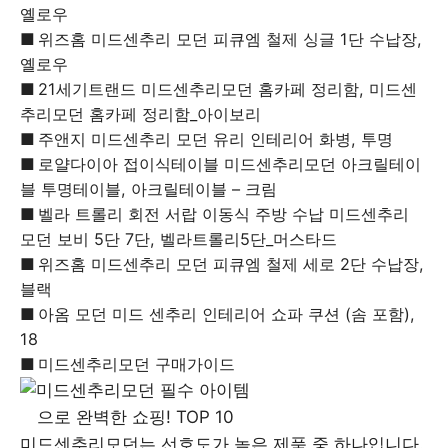
옐로우
위즈홈 미드센추리 모던 피큐엠 철제 싱글 1단 수납장,
옐로우
21세기트랜드 미드센추리모던 홈카페 정리함, 미드센
추리모던 홈카페 정리함_아이보리
주앤지 미드센추리 모던 유리 인테리어 화병, 투명
로얄다이아 접이식테이블 미드센추리모던 아크릴테이
블 투명테이블, 아크릴테이블 – 크림
벨라 트롤리 회전 서랍 이동식 주방 수납 미드센추리
모던 보비 5단 7단, 벨라트롤리5단_머스타드
위즈홈 미드센추리 모던 피큐엠 철제 세로 2단 수납장,
블랙
아옴 모던 미드 센추리 인테리어 쇼파 쿠션 (솜 포함),
18
미드센추리모던 구매가이드
미드센추리모던는 선호도가 높은 제품 중 하나입니다.