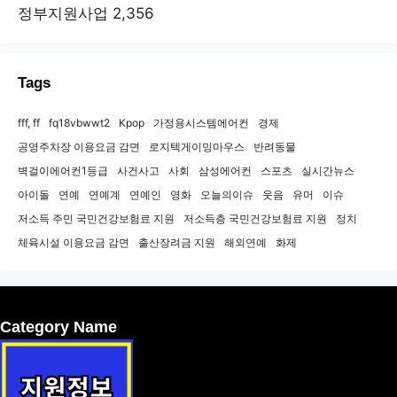
정부지원사업
2,356
Tags
fff, ff
fq18vbwwt2
Kpop
가정용시스템에어컨
경제
공영주차장 이용요금 감면
로지텍게이밍마우스
반려동물
벽걸이에어컨1등급
사건사고
사회
삼성에어컨
스포츠
실시간뉴스
아이돌
연예
연예계
연예인
영화
오늘의이슈
웃음
유머
이슈
저소득 주민 국민건강보험료 지원
저소득층 국민건강보험료 지원
정치
체육시설 이용요금 감면
출산장려금 지원
해외연예
화제
Category Name