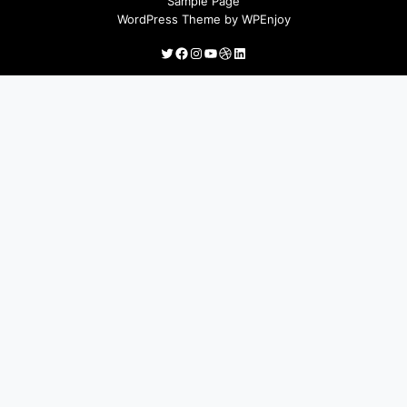
Sample Page
WordPress Theme
by
WPEnjoy
Twitter
Facebook
Instagram
YouTube
Dribbble
LinkedIn