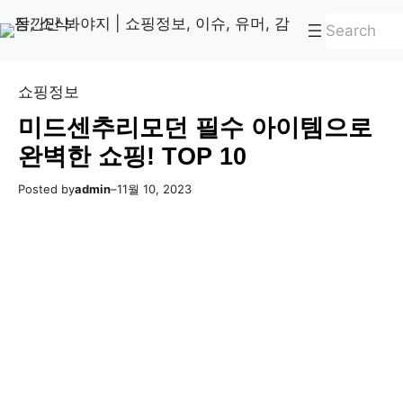
콘
Skip
검
텐
to
색
츠
content
로
쇼핑정보
바
미드센추리모던 필수 아이템으로
로
완벽한 쇼핑! TOP 10
가
기
Posted by
admin
–
11월 10, 2023