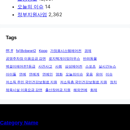
오늘의 이슈
14
정부지원사업
2,362
Tags
fff, ff
fq18vbwwt2
Kpop
가정용시스템에어컨
경제
공영주차장 이용요금 감면
로지텍게이밍마우스
반려동물
벽걸이에어컨1등급
사건사고
사회
삼성에어컨
스포츠
실시간뉴스
아이돌
연예
연예계
연예인
영화
오늘의이슈
웃음
유머
이슈
저소득 주민 국민건강보험료 지원
저소득층 국민건강보험료 지원
정치
체육시설 이용요금 감면
출산장려금 지원
해외연예
화제
Category Name