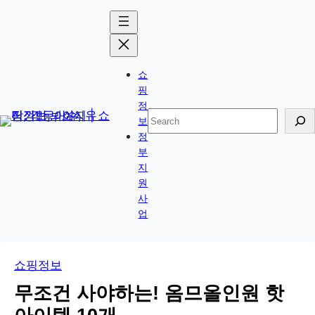
콘
Skip
텐
to
츠
content
로
쇼
바
핑
로
정
검
보
가
색
정
기
부
지
원
사
업
쇼핑정보
무조건 사야하는! 옴므올인원 핫