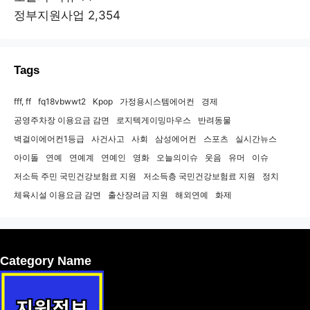
정부지원사업
2,354
Tags
fff, ff
fq18vbwwt2
Kpop
가정용시스템에어컨
경제
공영주차장 이용요금 감면
로지텍게이밍마우스
반려동물
벽걸이에어컨1등급
사건사고
사회
삼성에어컨
스포츠
실시간뉴스
아이돌
연예
연예계
연예인
영화
오늘의이슈
웃음
유머
이슈
저소득 주민 국민건강보험료 지원
저소득층 국민건강보험료 지원
정치
체육시설 이용요금 감면
출산장려금 지원
해외연예
화제
Category Name