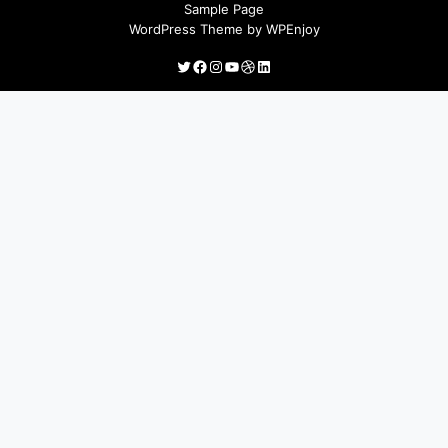
Sample Page
WordPress Theme
by
WPEnjoy
Twitter
Facebook
Instagram
YouTube
Dribbble
LinkedIn