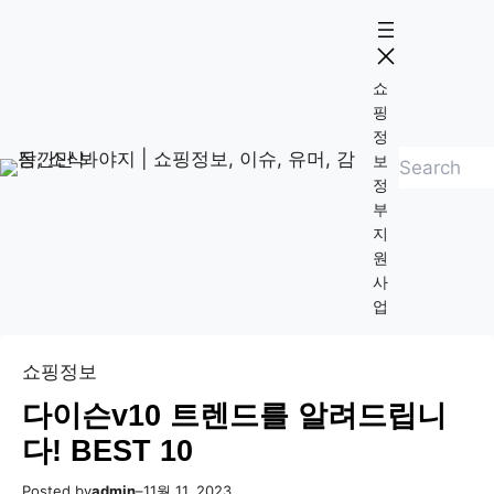
콘
Skip
텐
to
츠
content
쇼
로
핑
바
정
검
로
보
정
색
가
부
기
지
원
사
업
쇼핑정보
다이슨v10 트렌드를 알려드립니
다! BEST 10
Posted by
admin
–
11월 11, 2023