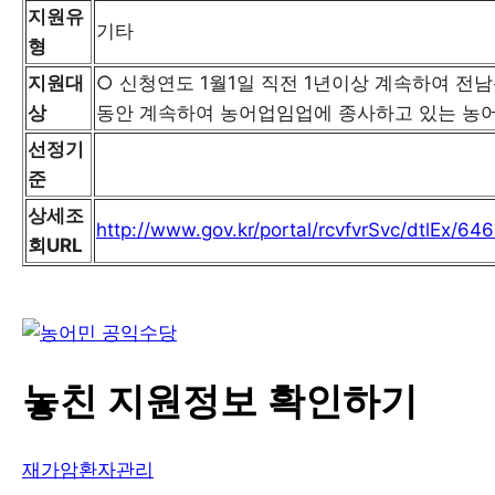
지원유
기타
형
지원대
○ 신청연도 1월1일 직전 1년이상 계속하여 전
상
동안 계속하여 농어업임업에 종사하고 있는 농
선정기
준
상세조
http://www.gov.kr/portal/rcvfvrSvc/dtlEx/6
회URL
놓친 지원정보 확인하기
재가암환자관리