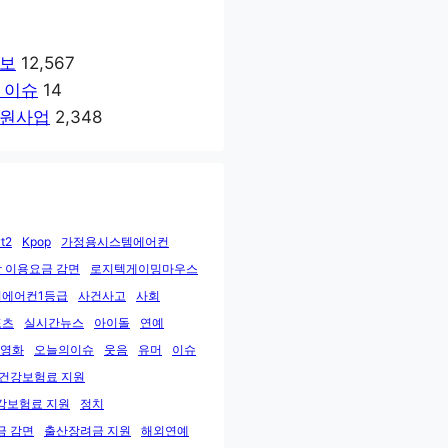
보
12,567
 이슈
14
원사업
2,348
t2
Kpop
가정용시스템에어컨
 이용요금 감면
로지텍게이밍마우스
에어컨1등급
사건사고
사회
포츠
실시간뉴스
아이돌
연예
영화
오늘의이슈
웃음
유머
이슈
민건강보험료 지원
강보험료 지원
정치
금 감면
출산장려금 지원
해외연예