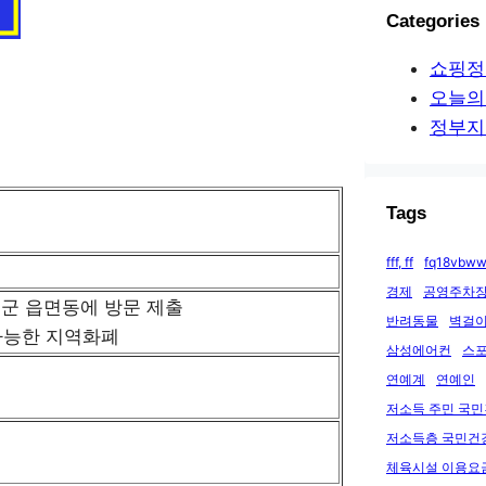
Categories
쇼핑정
오늘의
정부지
Tags
fff, ff
fq18vbww
경제
공영주차장
시군 읍면동에 방문 제출
반려동물
벽걸이
가능한 지역화폐
삼성에어컨
스
연예계
연예인
저소득 주민 국
저소득층 국민건
체육시설 이용요