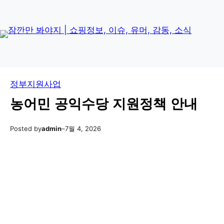
콘
Skip
텐
to
츠
content
로
바
로
정부지원사업
가
기
농어민 공익수당 지원정책 안내
Posted by
admin
–
7월 4, 2026