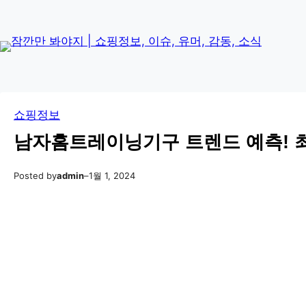
콘
Skip
텐
to
츠
content
로
바
로
쇼핑정보
가
기
남자홈트레이닝기구 트렌드 예측! 최신
Posted by
admin
–
1월 1, 2024