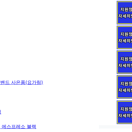
 밴드 사은품(요가링)
랙
, 에스프레소 블랙