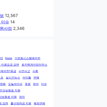
보
12,567
 이슈
14
원사업
2,346
t2
Kpop
가정용시스템에어컨
 이용요금 감면
로지텍게이밍마우스
에어컨1등급
사건사고
사회
포츠
실시간뉴스
아이돌
연예
영화
오늘의이슈
웃음
유머
이슈
민건강보험료 지원
강보험료 지원
정치
금 감면
출산장려금 지원
해외연예