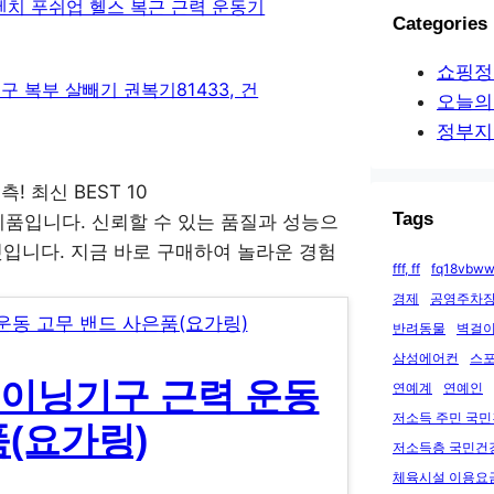
치 푸쉬업 헬스 복근 근력 운동기
Categories
쇼핑정
 복부 살빼기 권복기81433, 건
오늘의
정부지
Tags
품입니다. 신뢰할 수 있는 품질과 성능으
것입니다. 지금 바로 구매하여 놀라운 경험
fff, ff
fq18vbww
경제
공영주차장
반려동물
벽걸이
삼성에어컨
스
레이닝기구 근력 운동
연예계
연예인
저소득 주민 국
(요가링)
저소득층 국민건
체육시설 이용요