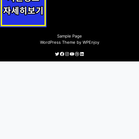
요보호 노인 구호 지원정책 안내
Sample Page
WordPress Theme
by
WPEnjoy
Twitter
Facebook
Instagram
YouTube
Dribbble
LinkedIn