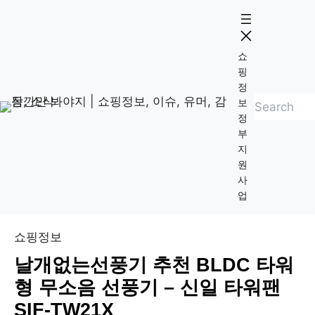
콘
Skip
텐
to
츠
content
쇼
로
핑
바
정
검
로
보
정
색
가
부
기
지
원
사
업
쇼핑정보
날개없는선풍기 추천 BLDC 타워
형 무소음 선풍기 – 신일 타워팬
SIF-TW21X