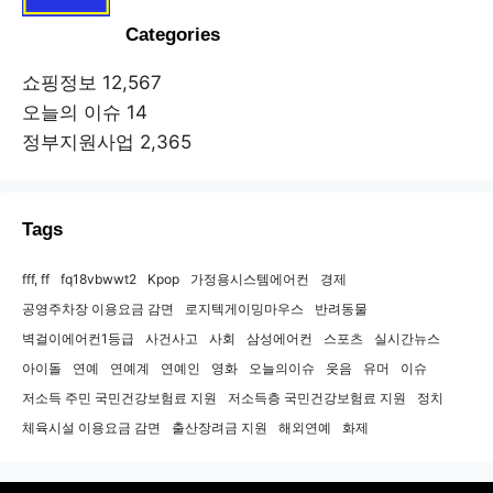
Categories
쇼핑정보
12,567
오늘의 이슈
14
정부지원사업
2,365
Tags
fff, ff
fq18vbwwt2
Kpop
가정용시스템에어컨
경제
공영주차장 이용요금 감면
로지텍게이밍마우스
반려동물
벽걸이에어컨1등급
사건사고
사회
삼성에어컨
스포츠
실시간뉴스
아이돌
연예
연예계
연예인
영화
오늘의이슈
웃음
유머
이슈
저소득 주민 국민건강보험료 지원
저소득층 국민건강보험료 지원
정치
체육시설 이용요금 감면
출산장려금 지원
해외연예
화제