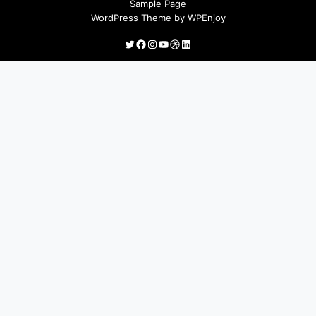
Sample Page
WordPress Theme
by
WPEnjoy
Twitter
Facebook
Instagram
YouTube
Dribbble
LinkedIn