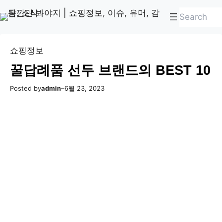
콘
Skip
검
텐
to
색
츠
content
로
쇼핑정보
바
꿀답례품 선두 브랜드의 BEST 10
로
가
Posted by
admin
–
6월 23, 2023
기