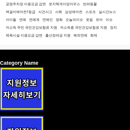
공영주차장 이용요금 감면
로지텍게이밍마우스
반려동물
벽걸이에어컨1등급
사건사고
사회
삼성에어컨
스포츠
실시간뉴스
아이돌
연예
연예계
연예인
영화
오늘의이슈
웃음
유머
이슈
저소득 주민 국민건강보험료 지원
저소득층 국민건강보험료 지원
정치
체육시설 이용요금 감면
출산장려금 지원
해외연예
화제
Category Name
귀농·귀촌·귀향인 주택 수리비 지원 지원정책 안내