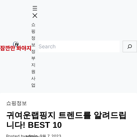
콘
Skip
텐
to
츠
content
쇼
로
핑
바
정
검
로
보
정
색
가
부
기
지
원
사
업
쇼핑정보
귀여운랩핑지 트렌드를 알려드립
니다! BEST 10
Posted by
admin
–
9월 7, 2023