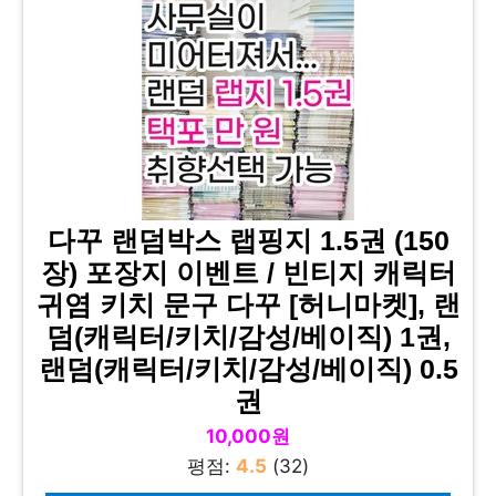
다꾸 랜덤박스 랩핑지 1.5권 (150
장) 포장지 이벤트 / 빈티지 캐릭터
귀염 키치 문구 다꾸 [허니마켓], 랜
덤(캐릭터/키치/감성/베이직) 1권,
랜덤(캐릭터/키치/감성/베이직) 0.5
권
10,000원
평점:
4.5
(32)