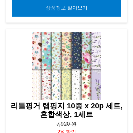
상품정보 알아보기
리틀핑거 랩핑지 10종 x 20p 세트,
혼합색상, 1세트
7,920 원
2% 할인