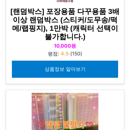
[랜덤박스] 포장용품 다꾸용품 3배
이상 랜덤박스 (스티커/도무송/떡
메/랩핑지), 1만박 (캐릭터 선택이
불가합니다.)
10,000원
평점:
4.5
(150)
상품정보 알아보기