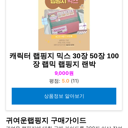
캐릭터 랩핑지 믹스 30장 50장 100
장 랩믹 랩핑지 랜박
9,000원
평점:
5.0
(11)
상품정보 알아보기
귀여운랩핑지 구매가이드