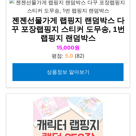
젠젠선물가게 랩핑지 랜덤박스 다
꾸 포장랩핑지 스티커 도무송, 1번
랩핑지 랜덤박스
15,000원
평점:
5.0
(82)
상품정보 알아보기