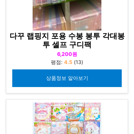
다꾸 랩핑지 포용 수봉 봉투 각대봉
투 셀프 구디팩
6,200원
평점:
4.5
(13)
상품정보 알아보기