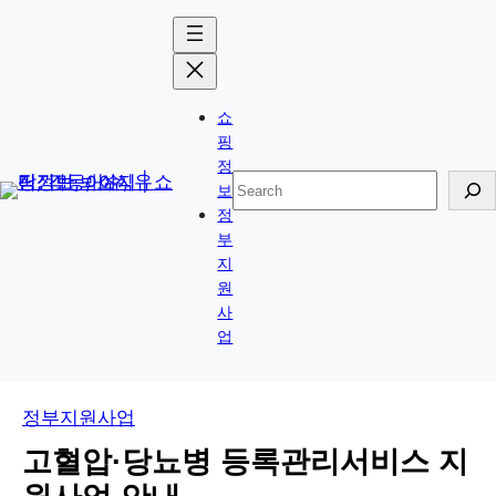
콘
Skip
텐
to
츠
content
로
쇼
바
핑
로
정
검
보
가
색
정
기
부
지
원
사
업
정부지원사업
고혈압·당뇨병 등록관리서비스 지