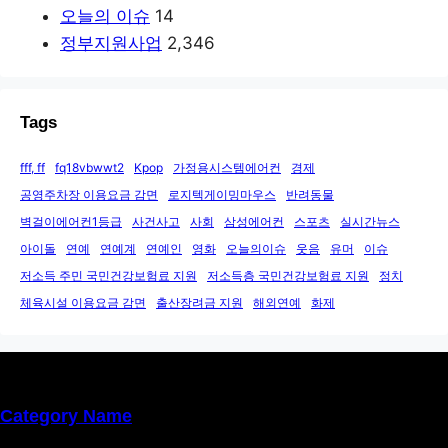
오늘의 이슈
14
정부지원사업
2,346
Tags
fff, ff
fq18vbwwt2
Kpop
가정용시스템에어컨
경제
공영주차장 이용요금 감면
로지텍게이밍마우스
반려동물
벽걸이에어컨1등급
사건사고
사회
삼성에어컨
스포츠
실시간뉴스
아이돌
연예
연예계
연예인
영화
오늘의이슈
웃음
유머
이슈
저소득 주민 국민건강보험료 지원
저소득층 국민건강보험료 지원
정치
체육시설 이용요금 감면
출산장려금 지원
해외연예
화제
Category Name