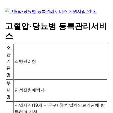
고혈압·당뇨병 등록관리서비
스
소
관
기
질병관리청
관
명
부
서
만성질환예방과
명
사업지역(19개 시군구) 참여 일차의료기관에 방
문하여 신청