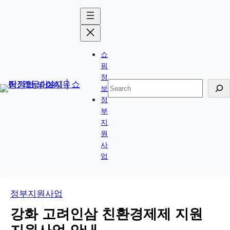
콘
Skip
텐
to
츠
content
로
쇼
바
핑
로
정
검
보
가
색
정
기
부
지
원
사
업
정부지원사업
강화 고려인삼 친환경제제 지원