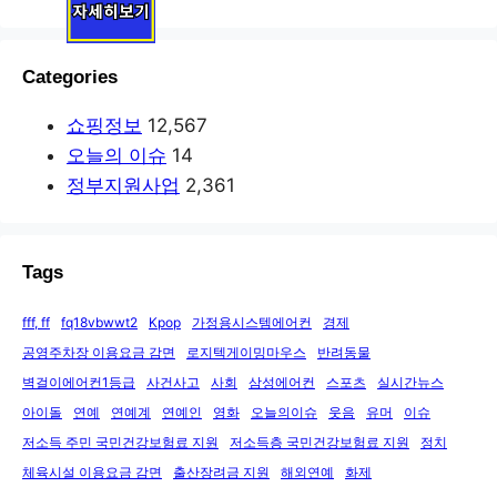
Categories
쇼핑정보
12,567
오늘의 이슈
14
정부지원사업
2,361
Tags
fff, ff
fq18vbwwt2
Kpop
가정용시스템에어컨
경제
공영주차장 이용요금 감면
로지텍게이밍마우스
반려동물
벽걸이에어컨1등급
사건사고
사회
삼성에어컨
스포츠
실시간뉴스
아이돌
연예
연예계
연예인
영화
오늘의이슈
웃음
유머
이슈
저소득 주민 국민건강보험료 지원
저소득층 국민건강보험료 지원
정치
체육시설 이용요금 감면
출산장려금 지원
해외연예
화제